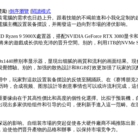
|
倒序瀏覽
|
閱讀模式
组装電腦的需求也日趋上升。跟着技能的不竭前進和小我化定制
電腦主機設置装备摆設，并阐發這一趋向對市場的潜伏影响。
en 9 5900X處置器，搭配NVIDIA GeForce RTX 30
来的遊戲成长供给充沛的晋升空間。别的，利用1TB的NVMe 
60x1440辨别率显示器，显現出细腻的画質和流利的画面结果。
視覺體驗。别的，加强的散热設計和RGB灯效更加强了玩家的沉
中，玩家對這款設置装备摆設的反馈至關踊跃。在《赛博朋克2
常使历時，合成視频、图形設計等創意事情也可以或许流利完成，
重要缘由在于其高性價比和高度的個性化選擇。比拟于预装機，
出現出多家供给组件和引导的公司，便利新手進入這一范畴。在
深远的影响。自组装市場的突起促使各大硬件廠商不竭推陈出新
，迫使他們晋升產物的品格和辦事，以保持市場竞争力。