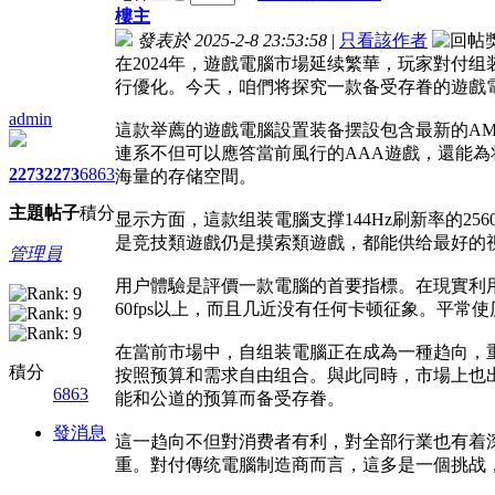
樓主
發表於 2025-2-8 23:53:58
|
只看該作者
在2024年，遊戲電腦市場延续繁華，玩家對付
行優化。今天，咱們将探究一款备受存眷的遊戲
admin
這款举薦的遊戲電腦設置装备摆設包含最新的AMD Ryz
連系不但可以應答當前風行的AAA遊戲，還能為将
2273
2273
6863
海量的存储空間。
主題
帖子
積分
显示方面，這款组装電腦支撑144Hz刷新率的25
是竞技類遊戲仍是摸索類遊戲，都能供给最好的
管理員
用户體驗是評價一款電腦的首要指標。在現實利用
60fps以上，而且几近没有任何卡顿征象。平
在當前市場中，自组装電腦正在成為一種趋向，
積分
按照预算和需求自由组合。與此同時，市場上也
6863
能和公道的预算而备受存眷。
發消息
這一趋向不但對消费者有利，對全部行業也有着
重。對付傳统電腦制造商而言，這多是一個挑战