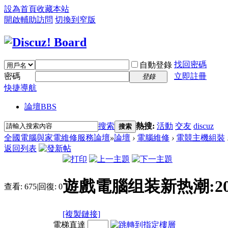
設為首頁
收藏本站
開啟輔助訪問
切換到窄版
找回密碼
自動登錄
密碼
立即註冊
登錄
快捷導航
論壇
BBS
搜索
熱搜:
活動
交友
discuz
搜索
全國電腦與家電維修服務論壇
»
論壇
›
電腦維修
›
電競主機組裝
返回列表
遊戲電腦组装新热潮:2
查看:
675
|
回復:
0
[複製鏈接]
電梯直達