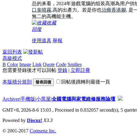
总的来看，2024年遊戲電腦的组装高潮為用户
口臭噴霧
,高的出產力。若是你也
治療香港腳
, 
無二的高機能主機。
收藏
回復
使用道具
舉報
返回列表
高級模式
B
Color
Image
Link
Quote
Code
Smilies
您需要登錄後才可以回帖
登錄
|
立即註冊
本版積分規則
回帖後跳轉到最後一頁
發表回復
Archiver
|
手機版
|
小黑屋
|
全國電腦與家電維修服務論壇
GMT+8, 2026-8-6 15:03
, Processed in 0.032057 second(s), 5 queries
Powered by
Discuz!
X3.3
© 2001-2017
Comsenz Inc.