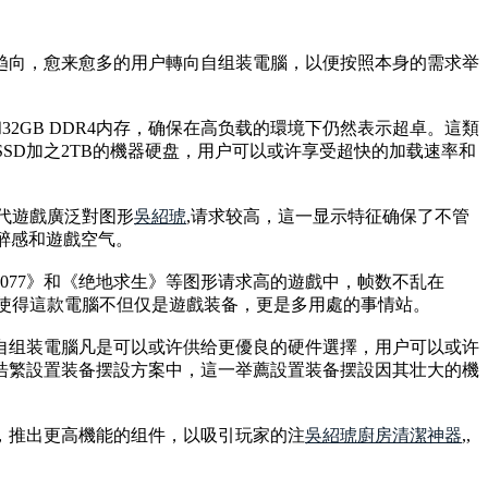
的趋向，愈来愈多的用户轉向自组装電腦，以便按照本身的需求举
80显卡和32GB DDR4内存，确保在高负载的環境下仍然表示超卓。這類
SSD加之2TB的機器硬盘，用户可以或许享受超快的加载速率和
現代遊戲廣泛對图形
吳紹琥
,请求较高，這一显示特征确保了不管
醉感和遊戲空气。
077》和《绝地求生》等图形请求高的遊戲中，帧数不乱在
這使得這款電腦不但仅是遊戲装备，更是多用處的事情站。
自组装電腦凡是可以或许供给更優良的硬件選擇，用户可以或许
浩繁設置装备摆設方案中，這一举薦設置装备摆設因其壮大的機
，推出更高機能的组件，以吸引玩家的注
吳紹琥
廚房清潔神器
,,