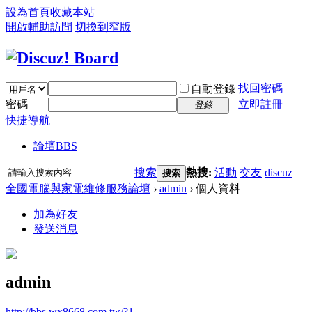
設為首頁
收藏本站
開啟輔助訪問
切換到窄版
找回密碼
自動登錄
密碼
立即註冊
登錄
快捷導航
論壇
BBS
搜索
熱搜:
活動
交友
discuz
搜索
全國電腦與家電維修服務論壇
›
admin
›
個人資料
加為好友
發送消息
admin
http://bbs.wx8668.com.tw/?1