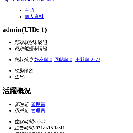
主題
個人資料
admin
(UID: 1)
郵箱狀態
未驗證
視頻認證
未認證
統計信息
好友數 0
|
回帖數 0
|
主題數 2273
性別
保密
生日
-
活躍概況
管理組
管理員
用戶組
管理員
在線時間
8 小時
註冊時間
2021-9-15 14:41