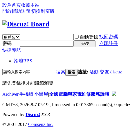
設為首頁
收藏本站
開啟輔助訪問
切換到窄版
找回密碼
自動登錄
密碼
立即註冊
登錄
快捷導航
論壇
BBS
搜索
熱搜:
活動
交友
discuz
搜索
請先登錄後才能繼續瀏覽
Archiver
|
手機版
|
小黑屋
|
全國電腦與家電維修服務論壇
GMT+8, 2026-8-7 05:19
, Processed in 0.013365 second(s), 0 queries
Powered by
Discuz!
X3.3
© 2001-2017
Comsenz Inc.