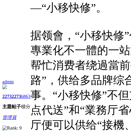
—“小移快修”。
据领會，“小移快修
專業化不一體的一站
帮忙消费者绕過當前
路”，供给多品牌综
admin
事。“小移快修”不
2273
2273
6863
点代送”和“業務厅
主題
帖子
積分
管理員
厅便可以供给“接機