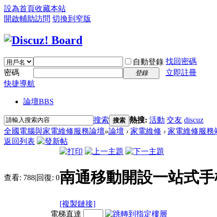
設為首頁
收藏本站
開啟輔助訪問
切換到窄版
找回密碼
自動登錄
密碼
立即註冊
登錄
快捷導航
論壇
BBS
搜索
熱搜:
活動
交友
discuz
搜索
全國電腦與家電維修服務論壇
»
論壇
›
家電維修
›
家電維修服務
返回列表
南通移動開設一站式手
查看:
788
|
回復:
0
[複製鏈接]
電梯直達