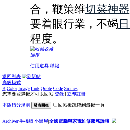
合，鞭策维
切菜神器
要着眼行業，不竭
日
程度。
收藏
回復
使用道具
舉報
返回列表
高級模式
B
Color
Image
Link
Quote
Code
Smilies
您需要登錄後才可以回帖
登錄
|
立即註冊
本版積分規則
回帖後跳轉到最後一頁
發表回復
Archiver
|
手機版
|
小黑屋
|
全國電腦與家電維修服務論壇