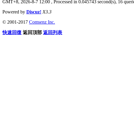
GMT+8, 2026-8-7 12:00
, Processed in 0.045743 second(s), 16 querie
Powered by
Discuz!
X3.3
© 2001-2017
Comsenz Inc.
快速回復
返回頂部
返回列表