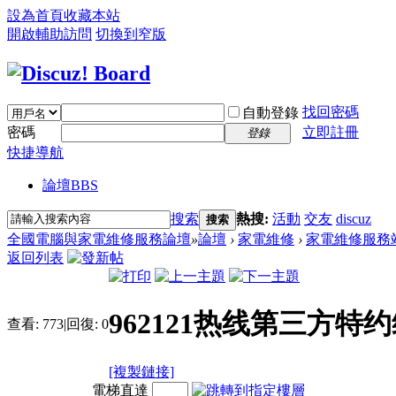
設為首頁
收藏本站
開啟輔助訪問
切換到窄版
找回密碼
自動登錄
密碼
立即註冊
登錄
快捷導航
論壇
BBS
搜索
熱搜:
活動
交友
discuz
搜索
全國電腦與家電維修服務論壇
»
論壇
›
家電維修
›
家電維修服務
返回列表
962121热线第三方特
查看:
773
|
回復:
0
[複製鏈接]
電梯直達