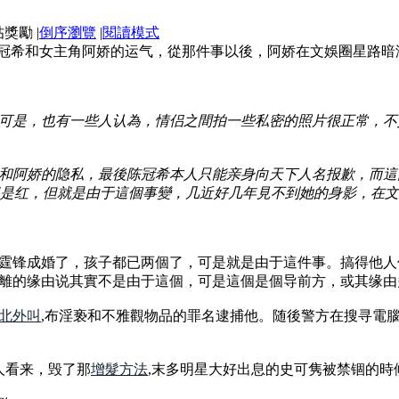
|
倒序瀏覽
|
閱讀模式
陈冠希和女主角阿娇的运气，從那件事以後，阿娇在文娛圈星路
可是，也有一些人认為，情侣之間拍一些私密的照片很正常，不
和阿娇的隐私，最後陈冠希本人只能亲身向天下人名报歉，而這
很是红，但就是由于這個事變，几近好几年見不到她的身影，在
霆锋成婚了，孩子都已两個了，可是就是由于這件事。搞得他人
離的缘由说其實不是由于這個，可是這個是個导前方，或其缘由
北外叫
,布淫亵和不雅觀物品的罪名逮捕他。随後警方在搜寻電
人看来，毁了那
增髮方法
,末多明星大好出息的史可隽被禁锢的時