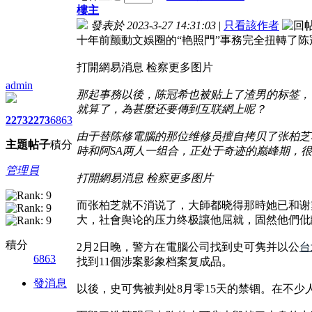
樓主
發表於 2023-3-27 14:31:03
|
只看該作者
十年前颤動文娛圈的“艳照門”事務完全扭轉了
打開網易消息 检察更多图片
admin
那起事務以後，陈冠希也被贴上了渣男的标签，
就算了，為甚麼还要傳到互联網上呢？
2273
2273
6863
由于替陈修電腦的那位维修员擅自拷贝了张柏芝
主題
帖子
積分
時和阿SA两人一组合，正处于奇迹的巅峰期，
管理員
打開網易消息 检察更多图片
而张柏芝就不消说了，大師都晓得那時她已和谢
大，社會舆论的压力终极讓他屈就，固然他們仳
積分
2月2日晚，警方在電腦公司找到史可隽并以公
台
6863
找到11個涉案影象档案复成品。
發消息
以後，史可隽被判处8月零15天的禁锢。在不少