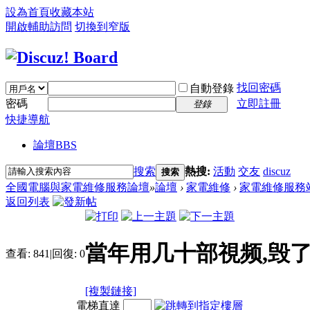
設為首頁
收藏本站
開啟輔助訪問
切換到窄版
找回密碼
自動登錄
密碼
立即註冊
登錄
快捷導航
論壇
BBS
搜索
熱搜:
活動
交友
discuz
搜索
全國電腦與家電維修服務論壇
»
論壇
›
家電維修
›
家電維修服務
返回列表
當年用几十部視频,毁
查看:
841
|
回復:
0
[複製鏈接]
電梯直達