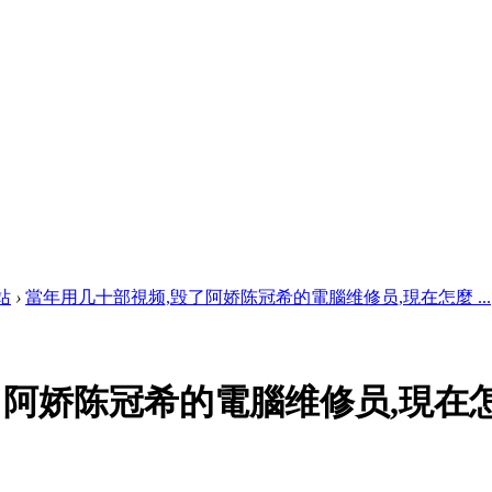
站
›
當年用几十部視频,毁了阿娇陈冠希的電腦维修员,現在怎麼 ...
了阿娇陈冠希的電腦维修员,現在