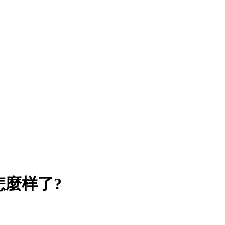
怎麼样了?