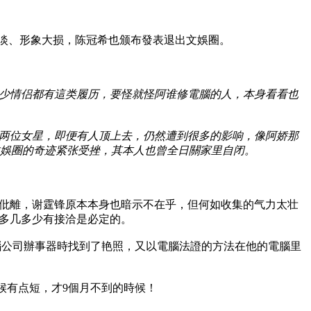
暗淡、形象大损，陈冠希也颁布發表退出文娛圈。
少情侣都有這类履历，要怪就怪阿谁修電腦的人，本身看看也
两位女星，即便有人顶上去，仍然遭到很多的影响，像阿娇那
文娛圈的奇迹紧张受挫，其本人也曾全日關家里自闭。
仳離，谢霆锋原本本身也暗示不在乎，但何如收集的气力太壮
多几多少有接洽是必定的。
腦公司辦事器時找到了艳照，又以電腦法證的方法在他的電腦里
候有点短，才9個月不到的時候！