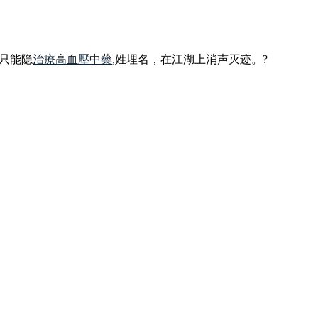
只能隐
治療高血壓中藥
,姓埋名，在江湖上消声灭迹。?