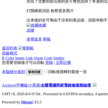
而毁了浩繁明星出路的史可隽也毁掉了本身的出
打開網易消息 检察更多图片
出来後的史可隽由于没有职業品德，四肢举動不
收藏
回復
使用道具
舉報
返回列表
高級模式
B
Color
Image
Link
Quote
Code
Smilies
您需要登錄後才可以回帖
登錄
|
立即註冊
本版積分規則
回帖後跳轉到最後一頁
發表回復
Archiver
|
手機版
|
小黑屋
|
全國電腦與家電維修服務論壇
GMT+8, 2026-8-6 07:04
, Processed in 0.033954 second(s), 4 queries
Powered by
Discuz!
X3.3