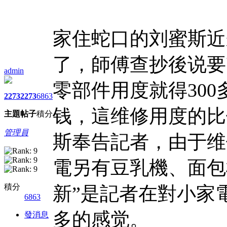
家住蛇口的刘蜜斯近
了，師傅查抄後说要
admin
零部件用度就得30
2273
2273
6863
钱，這维修用度的比
主題
帖子
積分
管理員
斯奉告記者，由于维
電另有豆乳機、面包
積分
新”是記者在對小家
6863
多的感觉。
發消息