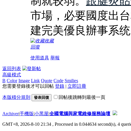
制就较弱。
跟腱炎貼
市場，必要國度出台
建完美優良辦事系统
收藏
回復
使用道具
舉報
返回列表
高級模式
B
Color
Image
Link
Quote
Code
Smilies
您需要登錄後才可以回帖
登錄
|
立即註冊
本版積分規則
回帖後跳轉到最後一頁
發表回復
Archiver
|
手機版
|
小黑屋
|
全國電腦與家電維修服務論壇
GMT+8, 2026-8-10 21:34
, Processed in 0.044634 second(s), 4 querie