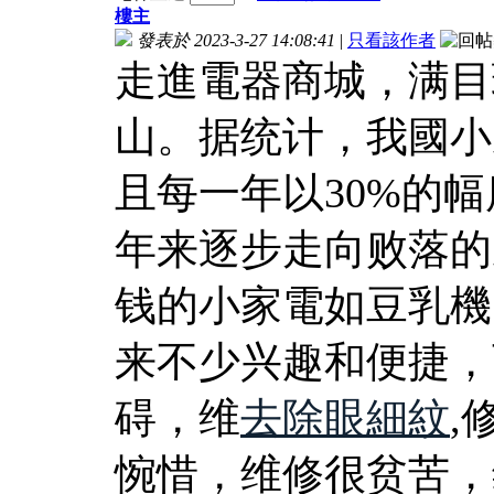
樓主
發表於 2023-3-27 14:08:41
|
只看該作者
走進電器商城，满目
山。据统计，我國小
且每一年以30%的
年来逐步走向败落的
钱的小家電如豆乳機
来不少兴趣和便捷，
碍，维
去除眼細紋
,
惋惜，维修很贫苦，