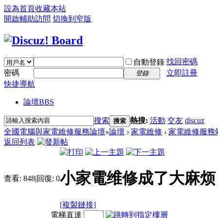
設為首頁
收藏本站
開啟輔助訪問
切換到窄版
找回密碼
自動登錄
密碼
立即註冊
登錄
快捷導航
論壇
BBS
搜索
熱搜:
活動
交友
discuz
搜索
全國電腦與家電維修服務論壇
»
論壇
›
家電維修
›
家電維修服務
返回列表
小家電维修成了大麻烦
查看:
848
|
回復:
0
[複製鏈接]
電梯直達