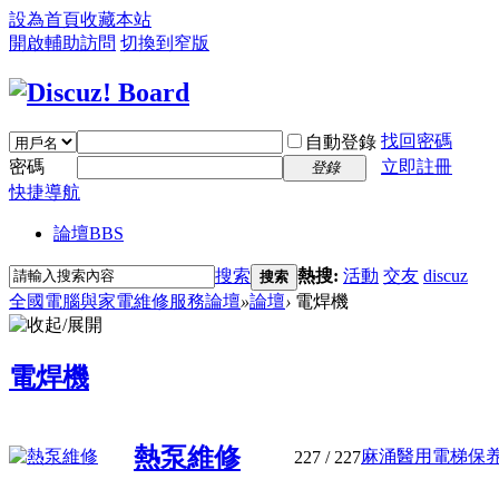
設為首頁
收藏本站
開啟輔助訪問
切換到窄版
找回密碼
自動登錄
密碼
立即註冊
登錄
快捷導航
論壇
BBS
搜索
熱搜:
活動
交友
discuz
搜索
全國電腦與家電維修服務論壇
»
論壇
›
電焊機
電焊機
熱泵維修
麻涌醫用電梯保养情
227
/ 227