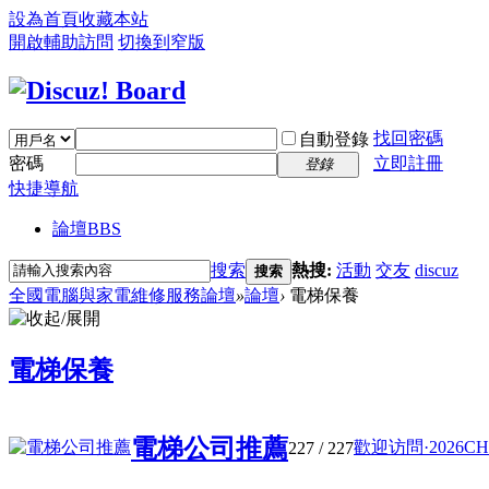
設為首頁
收藏本站
開啟輔助訪問
切換到窄版
找回密碼
自動登錄
密碼
立即註冊
登錄
快捷導航
論壇
BBS
搜索
熱搜:
活動
交友
discuz
搜索
全國電腦與家電維修服務論壇
»
論壇
›
電梯保養
電梯保養
電梯公司推薦
歡迎访問·2026CH
227
/ 227