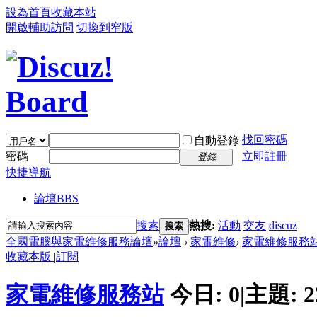
設為首頁
收藏本站
開啟輔助訪問
切換到窄版
找回密碼
自動登錄
密碼
立即註冊
登錄
快捷導航
論壇
BBS
搜索
熱搜:
活動
交友
discuz
搜索
全國電腦與家電維修服務論壇
»
論壇
›
家電維修
›
家電維修服務
收藏本版
|
訂閱
家電維修服務站
今日:
0
|
主題:
2