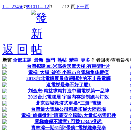
1 ...
2
3
4
5
6
7
8
9
10
11
... 12
/ 12 頁
下一頁
返 回
新窗
全部主題
最新
熱門
熱帖
精華
更多
作者
回復/查看
最後
台灣拟建305米高树形摩天楼:有巨型叶片
電梯“大腦”被盗 小區25台電梯集体瘫痪
2018台北電腦展最值得關注的不止是電腦
這電梯是修不好了麼?
刘金忠:精益求精打造中國電梯第一品牌
2019台北電腦展 宇瞻内存定制跑马灯效
北京西城救济式更换“三無”電梯
台灣最大電梯公司积极拓展大陸市場
電梯“維保微利”暗藏安全風险:大量低劣零部件
電梯維保不满意? 可拨12345投诉!
青林湾一期61部“带病”電梯維修完毕