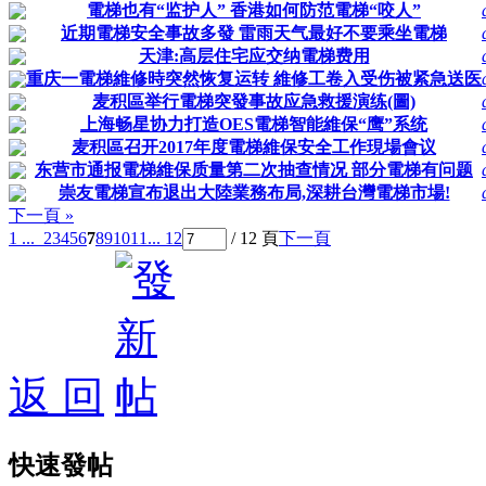
電梯也有“监护人” 香港如何防范電梯“咬人”
近期電梯安全事故多發 雷雨天气最好不要乘坐電梯
天津:高层住宅应交纳電梯费用
重庆一電梯維修時突然恢复运转 維修工卷入受伤被紧急送医
麦积區举行電梯突發事故应急救援演练(圖)
上海畅星协力打造OES電梯智能維保“鹰”系统
麦积區召开2017年度電梯維保安全工作現場會议
东营市通报電梯維保质量第二次抽查情况 部分電梯有问题
崇友電梯宣布退出大陸業務布局,深耕台灣電梯市場!
下一頁 »
1 ...
2
3
4
5
6
7
8
9
10
11
... 12
/ 12 頁
下一頁
返 回
快速發帖