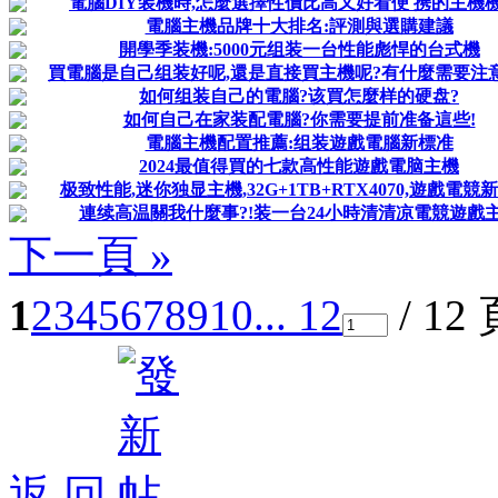
電腦DIY装機時,怎麼選擇性價比高又好看便 携的主機機
電腦主機品牌十大排名:評測與選購建議
開學季装機:5000元组装一台性能彪悍的台式機
買電腦是自己组装好呢,還是直接買主機呢?有什麼需要注
如何组装自己的電腦?该買怎麼样的硬盘?
如何自己在家装配電腦?你需要提前准备這些!
電腦主機配置推薦:组装遊戲電腦新標准
2024最值得買的七款高性能遊戲電脑主機
极致性能,迷你独显主機,32G+1TB+RTX4070,遊戲電競
連续高温關我什麼事?!装一台24小時清清凉電競遊戲
下一頁 »
1
2
3
4
5
6
7
8
9
10
... 12
/ 12
返 回