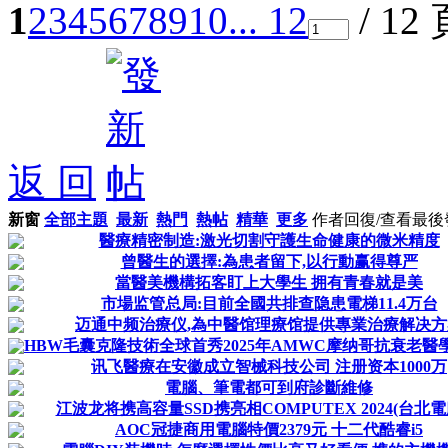
1
2
3
4
5
6
7
8
9
10
... 12
/ 12
返 回
新窗
全部主題
最新
熱門
熱帖
精華
更多
作者
回復/查看
最後
醫療精密制造:激光切割守護生命健康的微米精度
曾醫生的選擇:為患者留下,以行動赢得尊严
當醫美機構拓客盯上大學生 拥有青春就是美
市場监管总局:目前全國共排查隐患電梯11.4万台
迈通中频治療仪,為中醫馆理療馆提供專業治療解决方
HBW毛囊克隆技術全球首秀2025年AMWC摩纳哥抗衰老醫學世
讯飞醫療在安徽成立智械科技公司 注册资本1000万
電腦、筆電都可到府診斷維修
江波龙将携高容量SSD携亮相COMPUTEX 2024(台北電
AOC冠捷商用電腦特價2379元 十二代酷睿i5