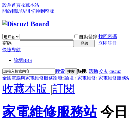
設為首頁
收藏本站
開啟輔助訪問
切換到窄版
找回密碼
自動登錄
密碼
立即註冊
登錄
快捷導航
論壇
BBS
搜索
熱搜:
活動
交友
discuz
搜索
全國電腦與家電維修服務論壇
»
論壇
›
家電維修
›
家電維修服務
收藏本版
|
訂閱
家電維修服務站
今日